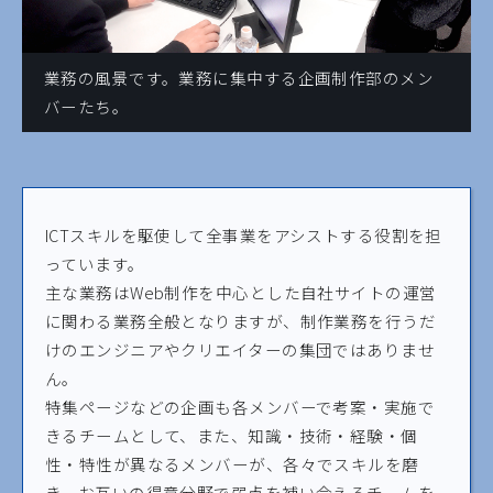
業務の風景です。業務に集中する企画制作部のメン
バーたち。
ICTスキルを駆使して全事業をアシストする役割を担
っています。
主な業務はWeb制作を中心とした自社サイトの運営
に関わる業務全般となりますが、制作業務を行うだ
けのエンジニアやクリエイターの集団ではありませ
ん。
特集ページなどの企画も各メンバーで考案・実施で
きるチームとして、また、知識・技術・経験・個
性・特性が異なるメンバーが、各々でスキルを磨
き、お互いの得意分野で弱点を補い合えるチームを